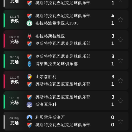
完场
1
奥斯特拉瓦巴尼克足球俱乐部
4
奥斯特拉瓦巴尼克足球俱乐部
12 11月
完场
1
布拉格波希米亚人1905
3
布拉格斯拉维亚
06 11月
完场
1
奥斯特拉瓦巴尼克足球俱乐部
3
奥斯特拉瓦巴尼克足球俱乐部
29 10月
完场
1
博莱斯拉夫足球俱乐部
3
比尔森胜利
22 10月
完场
1
奥斯特拉瓦巴尼克足球俱乐部
3
奥斯特拉瓦巴尼克足球俱乐部
16 10月
完场
1
斯洛瓦茨科
0
利贝雷茨斯洛万
09 10月
完场
0
奥斯特拉瓦巴尼克足球俱乐部