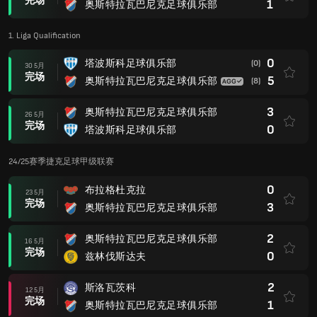
完场
1
奥斯特拉瓦巴尼克足球俱乐部
1. Liga Qualification
0
塔波斯科足球俱乐部
(0)
30 5月
完场
5
奥斯特拉瓦巴尼克足球俱乐部
(8)
3
奥斯特拉瓦巴尼克足球俱乐部
26 5月
完场
0
塔波斯科足球俱乐部
24/25赛季捷克足球甲级联赛
0
布拉格杜克拉
23 5月
完场
3
奥斯特拉瓦巴尼克足球俱乐部
2
奥斯特拉瓦巴尼克足球俱乐部
16 5月
完场
0
兹林伐斯达夫
2
斯洛瓦茨科
12 5月
完场
1
奥斯特拉瓦巴尼克足球俱乐部