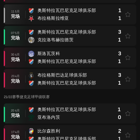
1
奥斯特拉瓦巴尼克足球俱乐部
11 5月
完场
1
布拉格斯拉维亚
3
奥斯特拉瓦巴尼克足球俱乐部
07 5月
完场
1
克拉洛韦赫拉德茨
3
斯洛瓦茨科
30 4月
完场
1
奥斯特拉瓦巴尼克足球俱乐部
3
布拉格斯巴达足球俱乐部
23 4月
完场
1
奥斯特拉瓦巴尼克足球俱乐部
21/22赛季捷克足球甲级联赛
1
奥斯特拉瓦巴尼克足球俱乐部
20 4月
完场
0
亚布洛内茨
2
比尔森胜利
17 4月
完场
1
奥斯特拉瓦巴尼克足球俱乐部