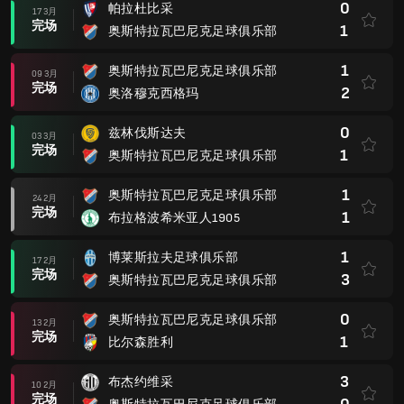
0
帕拉杜比采
17 3月
完场
1
奥斯特拉瓦巴尼克足球俱乐部
1
奥斯特拉瓦巴尼克足球俱乐部
09 3月
完场
2
奥洛穆克西格玛
0
兹林伐斯达夫
03 3月
完场
1
奥斯特拉瓦巴尼克足球俱乐部
1
奥斯特拉瓦巴尼克足球俱乐部
24 2月
完场
1
布拉格波希米亚人1905
1
博莱斯拉夫足球俱乐部
17 2月
完场
3
奥斯特拉瓦巴尼克足球俱乐部
0
奥斯特拉瓦巴尼克足球俱乐部
13 2月
完场
1
比尔森胜利
3
布杰约维采
10 2月
完场