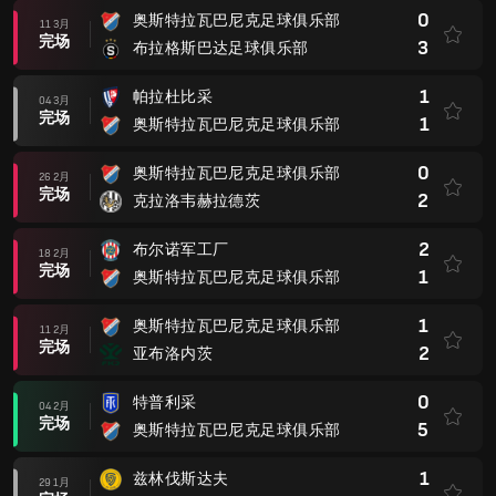
0
奥斯特拉瓦巴尼克足球俱乐部
11 3月
完场
3
布拉格斯巴达足球俱乐部
1
帕拉杜比采
04 3月
完场
1
奥斯特拉瓦巴尼克足球俱乐部
0
奥斯特拉瓦巴尼克足球俱乐部
26 2月
完场
2
克拉洛韦赫拉德茨
2
布尔诺军工厂
18 2月
完场
1
奥斯特拉瓦巴尼克足球俱乐部
1
奥斯特拉瓦巴尼克足球俱乐部
11 2月
完场
2
亚布洛内茨
0
特普利采
04 2月
完场
5
奥斯特拉瓦巴尼克足球俱乐部
1
兹林伐斯达夫
29 1月