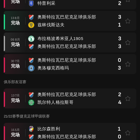
完场
2
特普利采
3
奥斯特拉瓦巴尼克足球俱乐部
13 8月
完场
1
兹林伐斯达夫
3
布拉格波希米亚人1905
06 8月
完场
3
奥斯特拉瓦巴尼克足球俱乐部
0
奥斯特拉瓦巴尼克足球俱乐部
30 7月
完场
3
奥洛穆克西格玛
俱乐部友谊赛
2
奥斯特拉瓦巴尼克足球俱乐部
13 7月
完场
4
凯尔特人格拉斯哥
21/22赛季捷克足球甲级联赛
1
比尔森胜利
15 5月
完场
0
奥斯特拉瓦巴尼克足球俱乐部