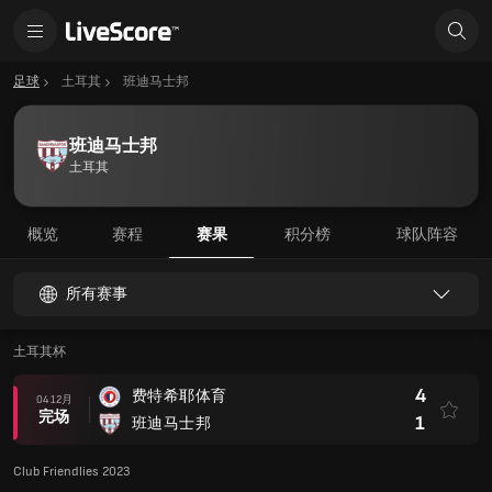
足球
土耳其
班迪马士邦
班迪马士邦
土耳其
概览
赛程
赛果
积分榜
球队阵容
所有赛事
土耳其杯
4
费特希耶体育
04 12月
完场
1
班迪马士邦
Club Friendlies 2023