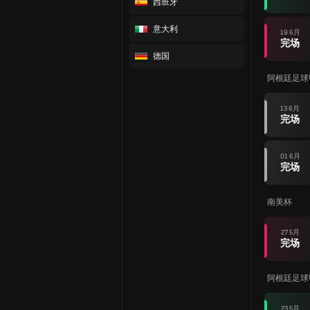
西班牙
意大利
19 6月
完场
德国
阿根廷足球
13 6月
完场
01 6月
完场
南美杯
27 5月
完场
阿根廷足球
23 5月