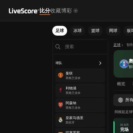
比分
收藏
博彩
足球
冰球
篮球
网球
板
足球
智
球队
智
曼联
英格兰业余
概览
利物浦
英格兰业余
所
阿森纳
英格兰业余
阿根廷足球
皇家马德里
西班牙
01 8月
完场
巴塞罗那