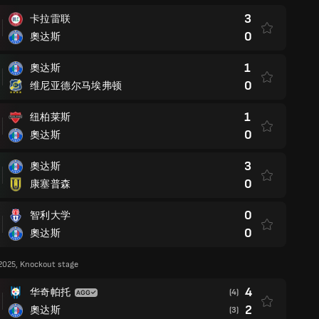
3
卡拉雷联
0
奧达斯
1
奧达斯
0
维尼亚德尔马埃弗顿
1
纽柏莱斯
0
奧达斯
3
奧达斯
0
康塞普森
0
智利大学
0
奧达斯
2025, Knockout stage
4
华奇帕托
(4)
2
奧达斯
(3)