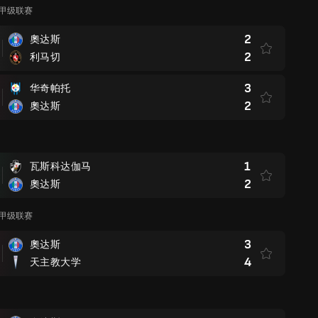
甲级联赛
2
奧达斯
2
利马切
3
华奇帕托
2
奧达斯
1
瓦斯科达伽马
2
奧达斯
甲级联赛
3
奧达斯
4
天主教大学