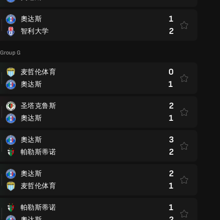
1
奧达斯
2
智利大学
 Group G
0
麦哲伦体育
1
奧达斯
2
圣塔克鲁斯
1
奧达斯
3
奧达斯
2
帕勒斯蒂诺
2
奧达斯
1
麦哲伦体育
1
帕勒斯蒂诺
2
奧达斯