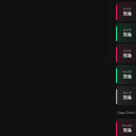
27 2月
完场
22 2月
完场
15 2月
完场
06 2月
完场
30 1月
完场
Copa Chile 
05 10月
完场