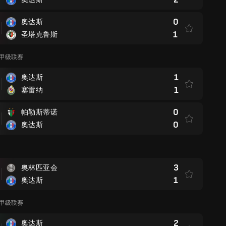
0
奧达斯
1
圣塔克鲁斯
甲级联赛
1
奧达斯
1
塞雷纳
0
帕勒斯蒂诺
0
奧达斯
3
奥林匹亚会
1
奧达斯
甲级联赛
2
奧达斯