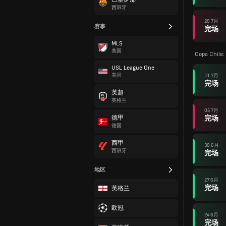
西班牙
26 7月
赛事
完场
MLS
美国
Copa Chile:
USL League One
美国
11 7月
完场
英超
英格兰
05 7月
德甲
完场
德国
西甲
30 6月
西班牙
完场
地区
27 6月
完场
英格兰
欧冠
24 6月
完场