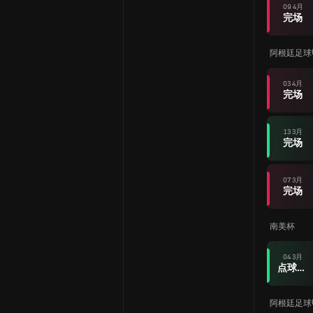
09 4月
完场
阿根廷足球
03 4月
完场
13 3月
完场
07 3月
完场
南美杯
04 3月
点球大战后
阿根廷足球