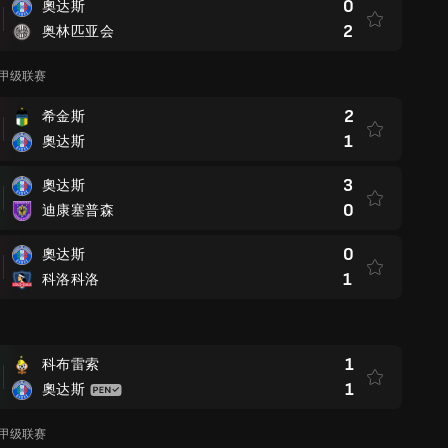
0
奧达斯
2
奥林匹亚会
甲级联赛
2
希金斯
1
奧达斯
3
奧达斯
0
迪康塞普森
0
奧达斯
1
科洛科洛
1
科布雷索
1
奧达斯
甲级联赛