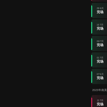
29 9月
完场
16 7月
完场
09 7月
完场
01 7月
完场
07 6月
完场
2023年南
21 7月
完场