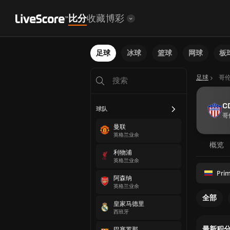
比分
收藏
博彩
足球
冰球
篮球
网球
板
足球
哥
C
球队
哥
曼联
英格兰业余
概览
利物浦
英格兰业余
Prim
阿森纳
英格兰业余
全部
皇家马德里
西班牙
最新积
巴塞罗那