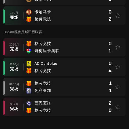
0
卡哈马卡
13 6月
完场
2
格劳竞技
2023年秘鲁足球甲级联赛
0
格劳竞技
29 10月
完场
1
哥梅里卡奥联
0
AD Cantolao
23 10月
完场
4
格劳竞技
1
格劳竞技
08 10月
完场
1
阿利亚加
2
西恩夏诺
30 9月
完场
0
格劳竞技