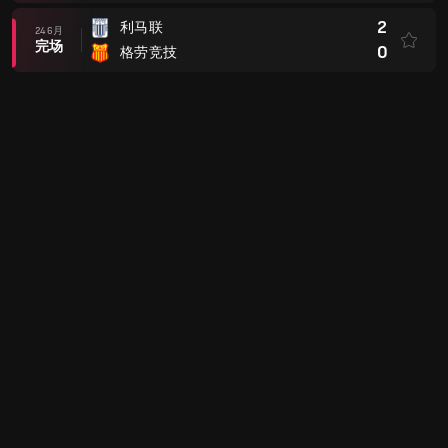
2
利马联
24 6月
完场
0
格劳竞技