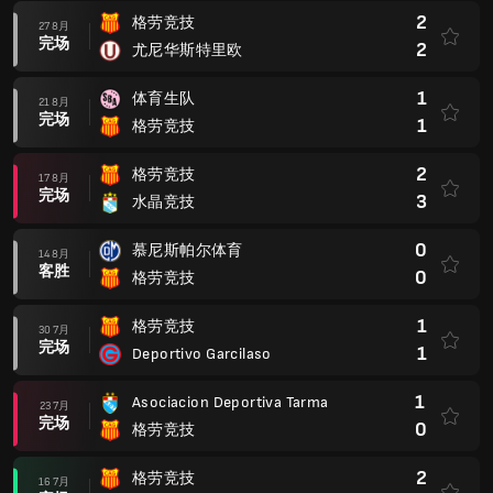
2
格劳竞技
27 8月
完场
2
尤尼华斯特里欧
1
体育生队
21 8月
完场
1
格劳竞技
2
格劳竞技
17 8月
完场
3
水晶竞技
0
慕尼斯帕尔体育
14 8月
客胜
0
格劳竞技
1
格劳竞技
30 7月
完场
1
Deportivo Garcilaso
1
Asociacion Deportiva Tarma
23 7月
完场
0
格劳竞技
2
格劳竞技
16 7月