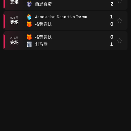
完场
2
西恩夏诺
1
Asociacion Deportiva Tarma
02 5月
完场
0
格劳竞技
0
格劳竞技
26 4月
完场
1
利马联