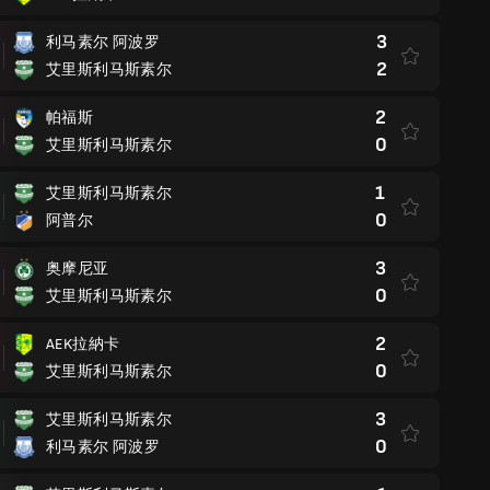
3
利马素尔 阿波罗
2
艾里斯利马斯素尔
2
帕福斯
0
艾里斯利马斯素尔
1
艾里斯利马斯素尔
0
阿普尔
3
奥摩尼亚
0
艾里斯利马斯素尔
2
AEK拉納卡
0
艾里斯利马斯素尔
3
艾里斯利马斯素尔
0
利马素尔 阿波罗