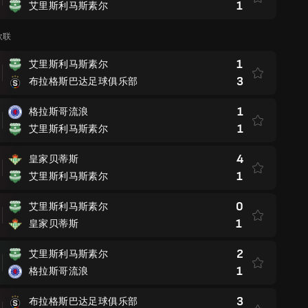
1
艾里斯利马斯素尔
欧联
1
艾里斯利马斯素尔
3
布拉格斯巴达足球俱乐部
1
格拉斯哥流浪
1
艾里斯利马斯素尔
4
皇家贝蒂斯
1
艾里斯利马斯素尔
0
艾里斯利马斯素尔
1
皇家贝蒂斯
2
艾里斯利马斯素尔
1
格拉斯哥流浪
3
布拉格斯巴达足球俱乐部