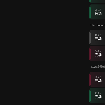
26 7月
完场
Club Friend
18 7月
完场
14 7月
完场
22/23赛
28 7月
完场
21 7月
完场