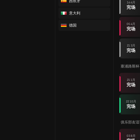
西班牙
14 4月
完场
意大利
05 4月
德国
完场
21 3月
完场
塞浦路斯杯
21 1月
完场
22 10月
完场
俱乐部友谊
03 8月