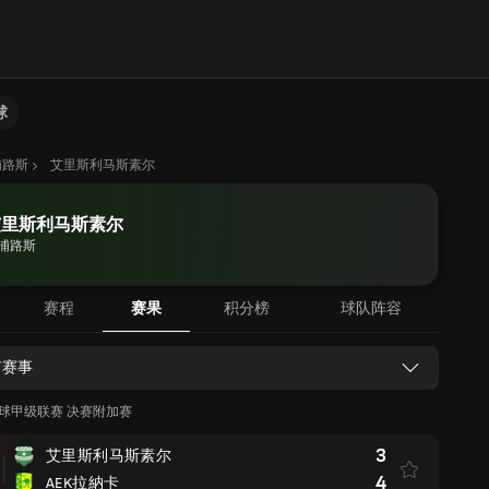
球
浦路斯
艾里斯利马斯素尔
艾里斯利马斯素尔
浦路斯
赛程
赛果
积分榜
球队阵容
有赛事
球甲级联赛 决赛附加赛
3
艾里斯利马斯素尔
4
AEK拉納卡