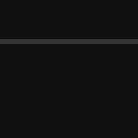
队比分与比赛结果，实时更新今日赛况，并涵盖整个赛季的过往比赛结果。