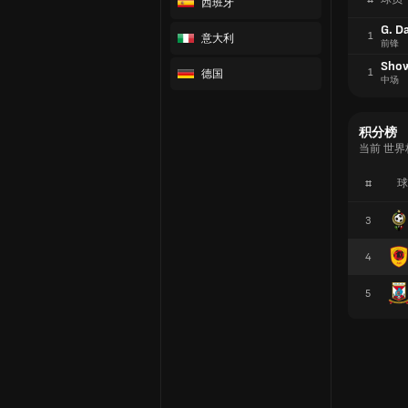
西班牙
G. Da
1
意大利
前锋
Sho
1
德国
中场
积分榜
当前 世界
#
球
3
4
5