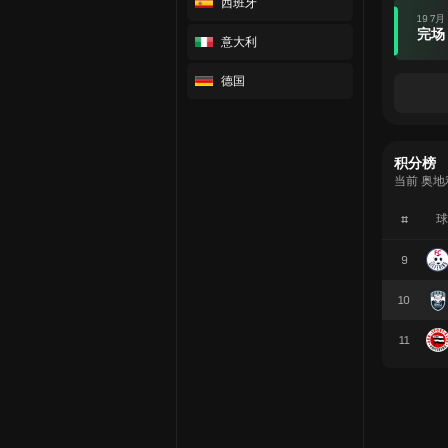
西班牙
19 7月
完场
意大利
德国
积分榜
当前 奥
#
球
9
10
11