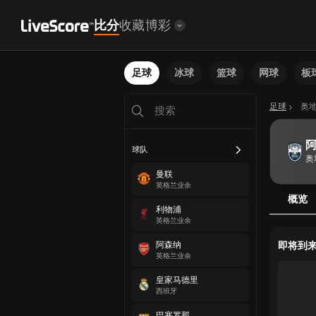
比分
收藏
博彩
足球
冰球
篮球
网球
板
足球
奥
阿
球队
奥
曼联
英格兰业余
概览
利物浦
英格兰业余
阿森纳
即将到
英格兰业余
皇家马德里
西班牙
巴塞罗那