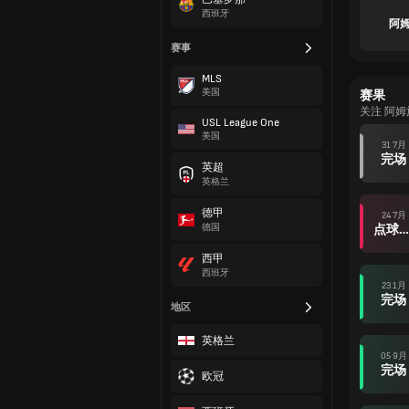
西班牙
阿姆
赛事
MLS
美国
赛果
关注 阿姆
USL League One
美国
31 7月
完场
英超
英格兰
德甲
24 7月
德国
点球大战后
西甲
西班牙
23 1月
完场
地区
英格兰
05 9月
完场
欧冠