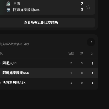
2
里德
3
阿姆施泰滕斯SKU
查看所有近期比赛结果
地利足球乙级联赛 积分榜
队
场数
净
分
胜
阿尼夫FC
3
2
3
1
阿姆施泰滕斯SKU
1
1
0
0
沃特斯贝格ASK
1
1
0
0