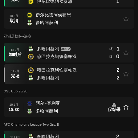
1
伊尔比德阿侯赛恩
伊尔比德阿侯赛恩
10 3月
取消
多哈阿赫利
亚洲足协杯-决赛
1
多哈阿赫利
(3)
18 2月
加时后
0
穆巴拉克钢铁塞帕汉
(2)
2
穆巴拉克钢铁塞帕汉
11 2月
完场
2
多哈阿赫利
QSL Cup 25/26
阿尔-赛利亚
19 1月
15:30
仅结果
多哈阿赫利
收
藏
AFC Champions League Two Grp. B
2
多哈阿赫利
24 12月