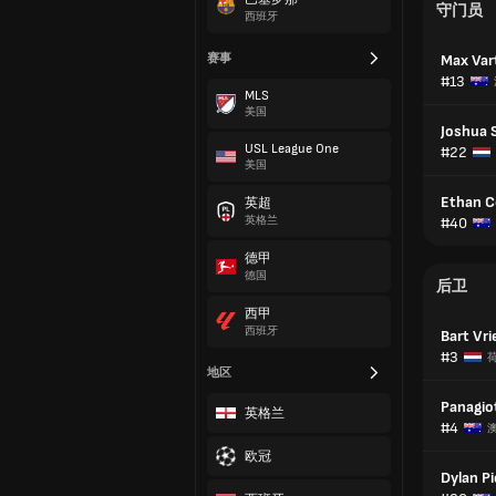
守门员
西班牙
赛事
Max Vart
#13
MLS
美国
Joshua 
USL League One
#22
美国
Ethan C
英超
英格兰
#40
德甲
德国
后卫
西甲
西班牙
Bart Vr
#3
地区
Panagiot
英格兰
#4
欧冠
Dylan Pi