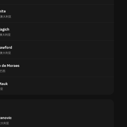
ite
澳大利亚
lagich
澳大利亚
rawford
澳大利亚
 de Moraes
巴西
Mauk
利亚
vanovic
澳大利亚