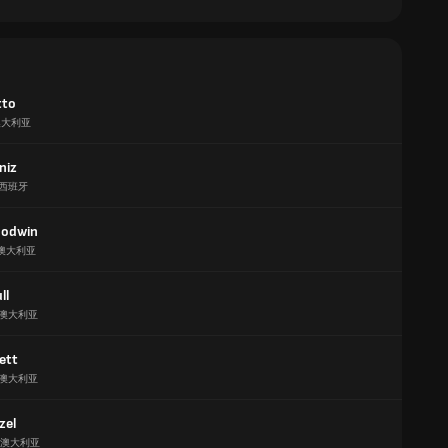
tto
澳大利亚
niz
西班牙
oodwin
澳大利亚
ll
澳大利亚
ett
澳大利亚
zel
澳大利亚