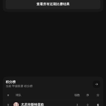
查看所有近期比赛结果
积分榜
当前 甲级联赛 积分榜
#
球队
场数
净
分
尤尼华斯特里欧
6
9
3
0