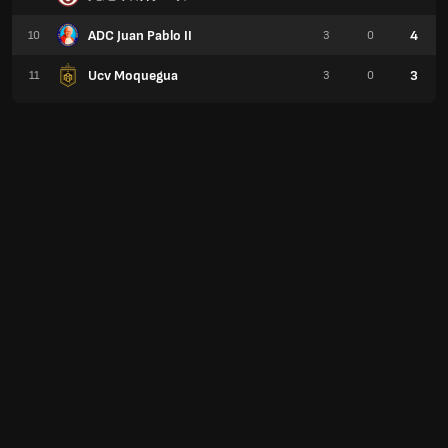
ADC Juan Pablo II
4
10
3
0
Ucv Moquegua
3
11
3
0