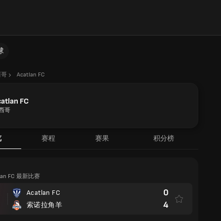
球
西哥
Acatlan FC
atlan FC
西哥
览
赛程
赛果
积分榜
lan FC 最新比赛
0
Acatlan FC
4
索诺拉角羊