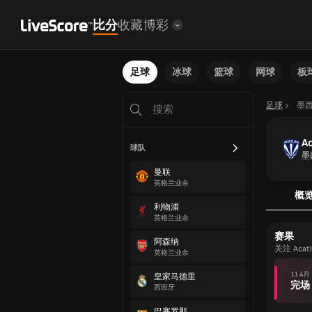
比分
收藏
博彩
足球
冰球
篮球
网球
板
足球
墨
Ac
球队
墨
曼联
英格兰业余
概
利物浦
英格兰业余
赛果
阿森纳
关注 Acat
英格兰业余
11 4月
皇家马德里
完场
西班牙
巴塞罗那