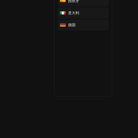
西班牙
意大利
德国