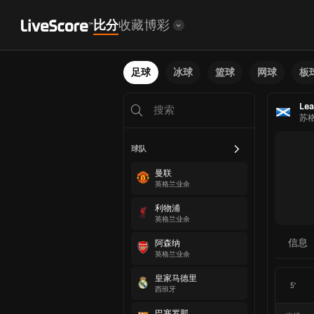
比分
收藏
博彩
足球
冰球
篮球
网球
板
Lea
苏
球队
曼联
英格兰业余
利物浦
英格兰业余
信息
阿森纳
英格兰业余
皇家马德里
5'
西班牙
巴塞罗那