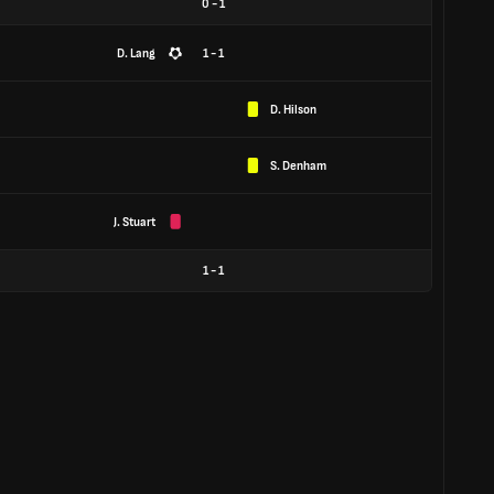
0
-
1
D. Lang
1 - 1
D. Hilson
S. Denham
J. Stuart
1
-
1