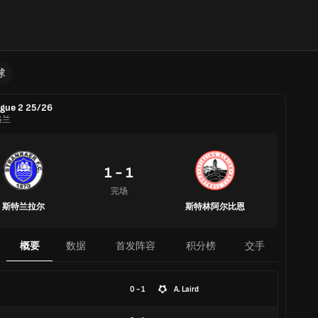
球
gue 2 25/26
格兰
1 - 1
完场
斯特兰拉尔
斯特林阿尔比恩
概要
数据
首发阵容
积分榜
交手
0 - 1
A. Laird