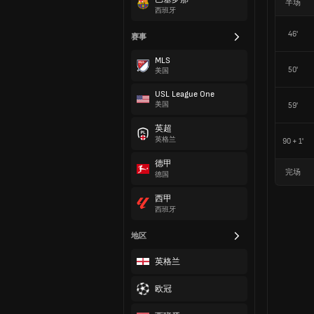
半场
西班牙
46'
赛事
MLS
50'
美国
USL League One
美国
59'
英超
英格兰
90 + 1'
德甲
完场
德国
西甲
西班牙
地区
英格兰
欧冠