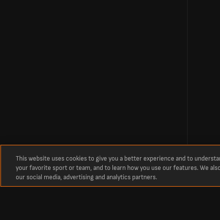
This website uses cookies to give you a better experience and to underst
your favorite sport or team, and to learn how you use our features. We als
our social media, advertising and analytics partners.
关于我们