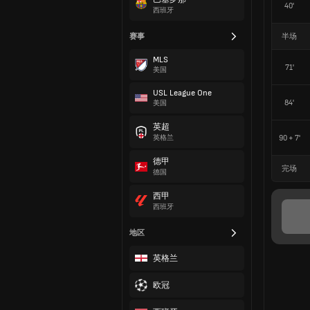
40'
西班牙
赛事
半场
MLS
71'
美国
USL League One
84'
美国
英超
90 + 7'
英格兰
德甲
完场
德国
西甲
西班牙
地区
英格兰
欧冠