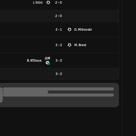
J. Iličić
2 - 0
2
-
0
2 - 1
D. Mitrovski
2 - 2
M. Brest
点球
B. N'Diaye
3 - 2
3
-
2