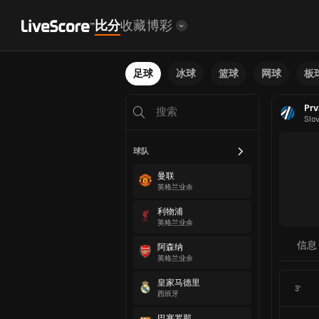
比分
收藏
博彩
足球
冰球
篮球
网球
板
Prv
Slo
球队
曼联
英格兰业余
利物浦
英格兰业余
信息
阿森纳
英格兰业余
皇家马德里
3'
西班牙
巴塞罗那