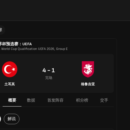
球
界杯预选赛：UEFA
A World Cup Qualification UEFA 2026, Group E
4 - 1
完场
土耳其
格鲁吉亚
概要
数据
首发阵容
积分榜
交手
解说