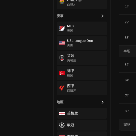
西班牙
14'
赛事
22'
MLS
美国
35'
USL League One
美国
半场
英超
英格兰
52'
德甲
德国
64'
西甲
西班牙
74'
地区
85'
英格兰
完场
欧冠