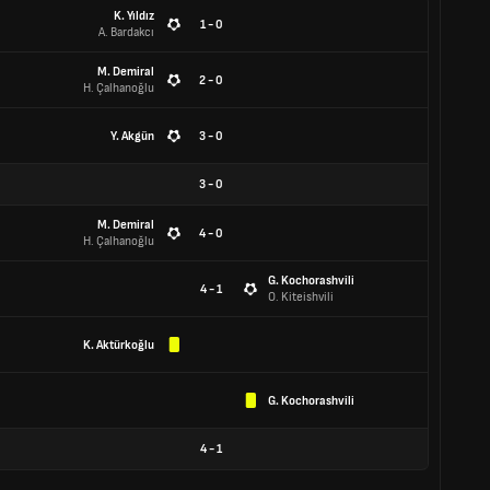
K. Yıldız
1 - 0
A. Bardakcı
M. Demiral
2 - 0
H. Çalhanoğlu
Y. Akgün
3 - 0
3
-
0
M. Demiral
4 - 0
H. Çalhanoğlu
G. Kochorashvili
4 - 1
O. Kiteishvili
K. Aktürkoğlu
G. Kochorashvili
4
-
1