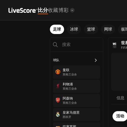
比分
收藏
博彩
足球
冰球
篮球
网球
板
世
FIF
球队
曼联
英格兰业余
利物浦
英格兰业余
信息
阿森纳
英格兰业余
皇家马德里
活动
西班牙
巴塞罗那