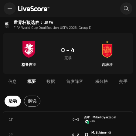
世界杯预选赛：UEFA
FIFA World Cup Qualification UEFA 2026, Group E
0 - 4
完场
格鲁吉亚
西班牙
信息
概要
数据
首发阵容
积分榜
交手
活动
解说
Mikel Oyarzabal
点球
11'
0 - 1
VAR
M. Zubimendi
22'
0 - 2