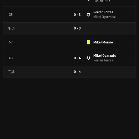
Fabián Ruiz
Ferran Torres
35'
0 - 3
Mikel Oyarzabal
半场
0
-
3
57'
Mikel Merino
Mikel Oyarzabal
63'
0 - 4
Ferran Torres
完场
0
-
4