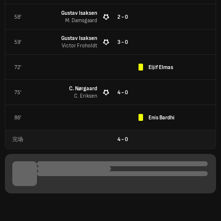
Gustav Isaksen
58'
2 - 0
M. Damsgaard
Gustav Isaksen
59'
3 - 0
Victor Froholdt
72'
Eljif Elmas
C. Nørgaard
75'
4 - 0
C. Eriksen
86'
Enis Bardhi
完场
4
-
0