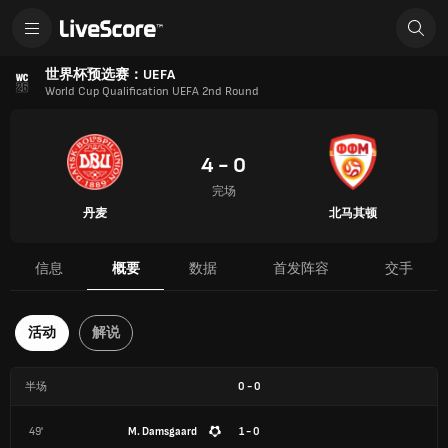
世界杯预选赛：UEFA
World Cup Qualification UEFA 2nd Round
4 - 0
完场
丹麦
北马其顿
信息
概要
数据
首发阵容
交手
活动
解说
半场
0
-
0
49'
M. Damsgaard
1 - 0