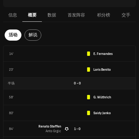
信息
概要
数据
首发阵容
积分榜
交手
活动
解说
14'
E. Fernandes
23'
Loris Benito
半场
0
-
0
58'
G. Wüthrich
80'
Saidy Janko
Renato Steffen
84'
1 - 0
Anto Grgic