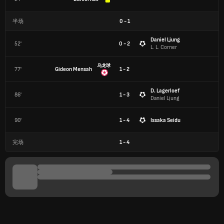
半场
0
-
1
Daniel Ljung
52'
0 - 2
L. L. Corner
乌龙球
77'
Gideon Mensah
1 - 2
D. Lagerloef
86'
1 - 3
Daniel Ljung
90'
1 - 4
Issaka Seidu
完场
1
-
4