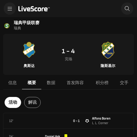
瑞典甲级联赛
瑞典
1 - 4
完场
奥斯达
隆斯基尔
信息
概要
数据
首发阵容
积分榜
交手
活动
解说
Alfons Boren
12'
0 - 1
L. L. Corner
24'
Daniel Ask