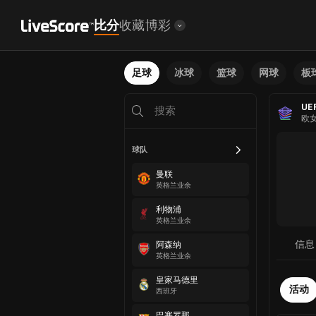
比分
收藏
博彩
足球
冰球
篮球
网球
板
UEF
欧
球队
曼联
英格兰业余
利物浦
英格兰业余
信息
阿森纳
英格兰业余
皇家马德里
活动
西班牙
巴塞罗那