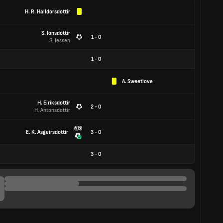
H. R. Halldorsdottir
S. Jónsdóttir
1 - 0
S. Jessen
1
-
0
A. Sweetlove
H. Eiriksdottir
2 - 0
H. Antonsdottir
点球
E. K. Asgeirsdottir
3 - 0
3
-
0