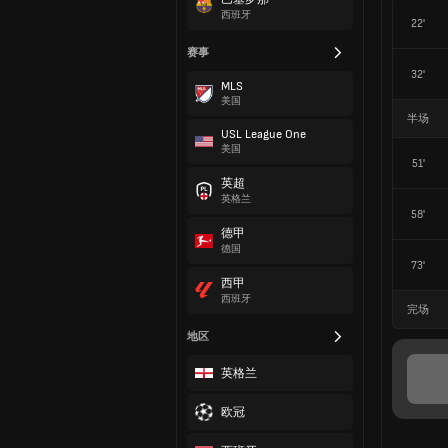
西班牙
22'
赛事
32'
MLS
美国
半场
USL League One
美国
51'
英超
英格兰
58'
德甲
德国
73'
西甲
西班牙
完场
地区
英格兰
欧冠