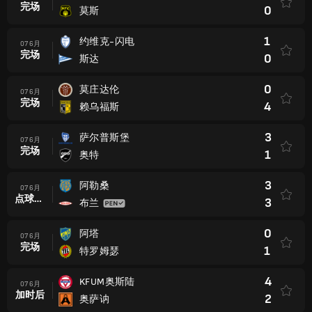
完场
0
莫斯
1
约维克-闪电
07 6月
完场
0
斯达
0
莫庄达伦
07 6月
完场
4
赖乌福斯
3
萨尔普斯堡
07 6月
完场
1
奥特
3
阿勒桑
07 6月
点球大战后
3
布兰
0
阿塔
07 6月
完场
1
特罗姆瑟
4
KFUM奥斯陆
07 6月
加时后
2
奥萨讷