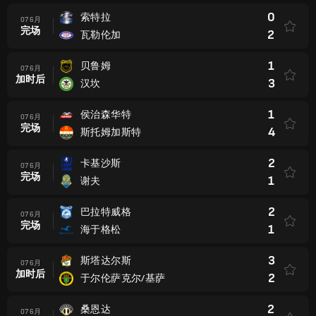
0
索特拉
07 6月
完场
2
瓦勒伦加
1
贝鲁姆
07 6月
加时后
3
汉坎
1
侯治森华特
07 6月
完场
4
斯托姆加斯特
2
卡基沙斯
07 6月
完场
1
谢夫
2
巴拉特威格
07 6月
完场
1
海于格松
3
斯塔达尔斯
07 6月
加时后
2
于尔伦萨克尔/基萨
2
桑恩达
07 6月