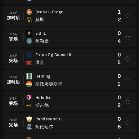
1
Drobak-Frogn
24 5月
加时后
2
莫斯
0
Eid IL
24 5月
完场
4
阿勒桑
0
Forus Og Gausel IL
24 5月
完场
5
维京
0
Heming
24 5月
加时后
1
斯托姆加斯特
0
Holmlia
24 5月
完场
2
斯吉德
0
Randesund IL
24 5月
完场
8
阿伦达尔