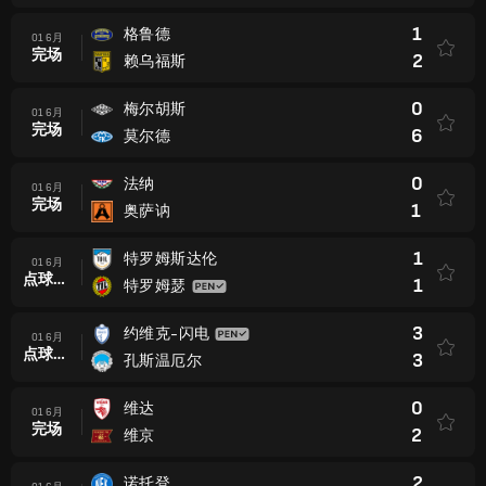
1
格鲁德
01 6月
完场
2
赖乌福斯
0
梅尔胡斯
01 6月
完场
6
莫尔德
0
法纳
01 6月
完场
1
奥萨讷
1
特罗姆斯达伦
01 6月
点球大战后
1
特罗姆瑟
3
约维克-闪电
01 6月
点球大战后
3
孔斯温厄尔
0
维达
01 6月
完场
2
维京
2
诺托登