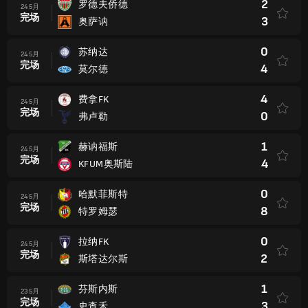
2
罗德夫侨德
24 5月
完场
3
奥萨讷
0
苏纳达
24 5月
完场
4
莫尔德
4
费拿FK
24 5月
完场
0
弗卢勒
1
赫讷福斯
24 5月
完场
4
KFUM奥斯陆
0
哈默菲斯特
24 5月
完场
8
特罗姆瑟
0
拉纳FK
24 5月
完场
2
斯塔达尔斯
1
芬斯内斯
23 5月
完场
3
史查禾