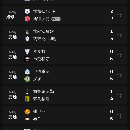
2
埃兹伏尔 TF
24 5月
点球大战后
2
斯特罗曼
1
埃尔沃吕姆
24 5月
完场
5
约维克-闪电
0
奥克拉
24 5月
完场
5
乐范格尔
0
尼伯桑德
24 5月
完场
5
汉坎
1
布鲁蒙德勒
24 5月
完场
4
赖乌福斯
0
弗尼亚
24 5月
完场
5
布兰