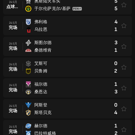
5
奥斯陆火车头
24 5月
点球大战后
5
于尔伦萨克尔/基萨
4
弗利格
24 5月
完场
1
乌拉恩
3
斯图尔德
24 5月
完场
1
桑德维肯
0
艾斯可
24 5月
完场
2
贝鲁姆
1
福尔德
24 5月
完场
3
桑恩达
0
阿斯登
24 5月
完场
4
斯塔贝克
1
赫尔德
24 5月
完场
2
巴拉特威格