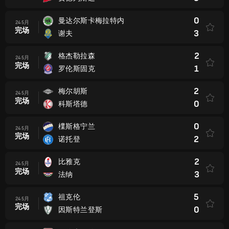
0
曼达尔斯卡梅拉特内
24 5月
完场
3
谢夫
2
格杰勒拉森
24 5月
完场
1
罗伦斯固克
2
梅尔胡斯
24 5月
完场
0
科斯塔德
0
檏斯格宁兰
24 5月
完场
2
诺托登
2
比雅克
24 5月
完场
3
法纳
5
祖克伦
24 5月
完场
0
因斯特兰登斯