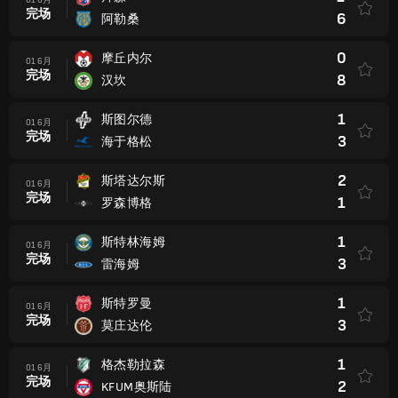
01 6月
完场
6
阿勒桑
0
摩丘内尔
01 6月
完场
8
汉坎
1
斯图尔德
01 6月
完场
3
海于格松
2
斯塔达尔斯
01 6月
完场
1
罗森博格
1
斯特林海姆
01 6月
完场
3
雷海姆
1
斯特罗曼
01 6月
完场
3
莫庄达伦
1
格杰勒拉森
01 6月
完场
2
KFUM奥斯陆