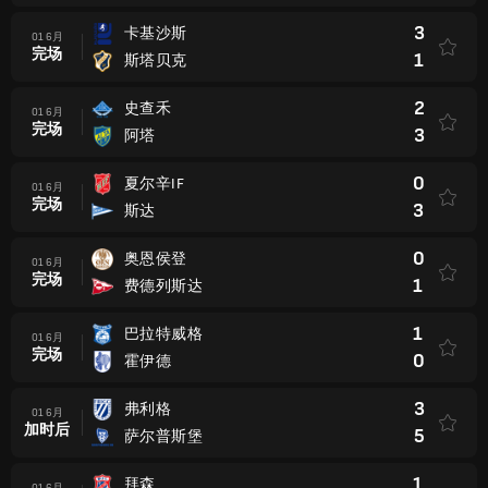
3
卡基沙斯
01 6月
完场
1
斯塔贝克
2
史查禾
01 6月
完场
3
阿塔
0
夏尔辛IF
01 6月
完场
3
斯达
0
奥恩侯登
01 6月
完场
1
费德列斯达
1
巴拉特威格
01 6月
完场
0
霍伊德
3
弗利格
01 6月
加时后
5
萨尔普斯堡
1
拜森