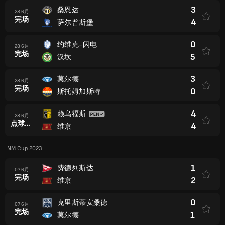
3
桑恩达
28 6月
完场
4
萨尔普斯堡
0
约维克-闪电
28 6月
完场
5
汉坎
3
莫尔德
28 6月
完场
0
斯托姆加斯特
4
赖乌福斯
28 6月
点球大战后
4
维京
NM Cup 2023
1
费德列斯达
07 6月
完场
2
维京
0
克里斯蒂安桑德
07 6月
完场
1
莫尔德