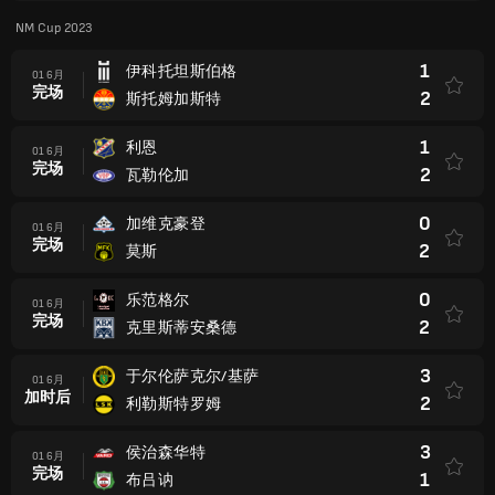
NM Cup 2023
1
伊科托坦斯伯格
01 6月
完场
2
斯托姆加斯特
1
利恩
01 6月
完场
2
瓦勒伦加
0
加维克豪登
01 6月
完场
2
莫斯
0
乐范格尔
01 6月
完场
2
克里斯蒂安桑德
3
于尔伦萨克尔/基萨
01 6月
加时后
2
利勒斯特罗姆
3
侯治森华特
01 6月
完场
1
布吕讷