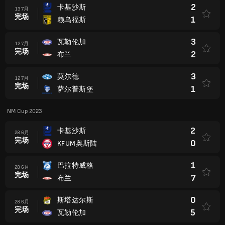
2
卡基沙斯
13 7月
完场
1
赖乌福斯
3
瓦勒伦加
12 7月
完场
2
布兰
3
莫尔德
12 7月
完场
1
萨尔普斯堡
NM Cup 2023
2
卡基沙斯
28 6月
完场
0
KFUM奥斯陆
1
巴拉特威格
28 6月
完场
7
布兰
0
斯塔达尔斯
28 6月
完场
5
瓦勒伦加