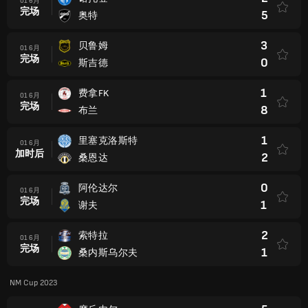
01 6月
完场
5
奥特
3
贝鲁姆
01 6月
完场
0
斯吉德
1
费拿FK
01 6月
完场
8
布兰
1
里塞克洛斯特
01 6月
加时后
2
桑恩达
0
阿伦达尔
01 6月
完场
1
谢夫
2
索特拉
01 6月
完场
1
桑内斯乌尔夫
NM Cup 2023