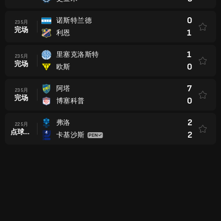
0
诺斯特兰德
23 5月
完场
1
利恩
1
里塞克洛斯特
23 5月
完场
0
欧斯
7
阿塔
23 5月
完场
0
博塞科普
2
弗洛
22 5月
点球大战后
2
卡基沙斯