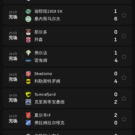
1
迪耶纽1919 SK
25 5月
完场
6
桑内斯乌尔夫
0
那尔多
25 5月
完场
1
拜森
1
弗尔达
24 5月
完场
4
雷海姆
0
Skedsmo
24 5月
完场
4
利勒斯特罗姆
0
Tomrefjord
24 5月
完场
2
克里斯蒂安桑德
2
夏尔辛IF
24 5月
完场
0
弗拉姆拉尔维克