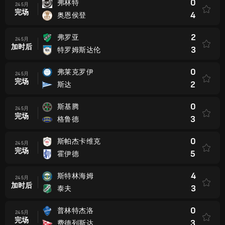
0
弗林特
24 5月
完场
4
奥恩侯登
2
弗罗亚
24 5月
加时后
3
特罗姆斯达伦
0
弗莱克罗伊
24 5月
完场
2
斯达
0
斯基腾
24 5月
完场
3
格鲁德
0
斯帕杰卡维克
24 5月
完场
5
霍伊德
4
斯特林海姆
24 5月
加时后
3
泰夫
0
普林特杰洛
24 5月
完场
3
费德列斯达