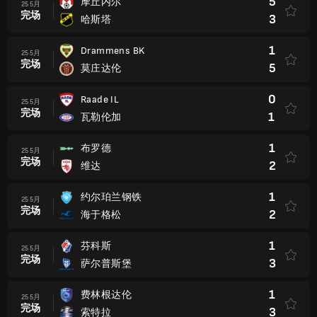
5
摩丘内尔
25 5月
完场
3
哈斯塔
1
Drammens BK
25 5月
完场
5
莫庄达伦
0
Raade IL
25 5月
完场
1
瓦勒伦加
1
布罗德
25 5月
完场
2
维达
1
约尔珀兰钢铁
25 5月
完场
2
海于格松
1
芬科斯
25 5月
完场
3
萨尔普斯堡
1
费林根达伦
25 5月
完场
3
索特拉