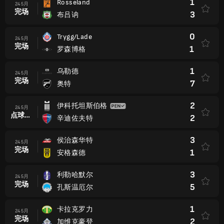
1
Rosseland
24 5月
完场
3
布吕讷
0
Trygg/Lade
24 5月
完场
1
罗森博格
1
乌勒德
24 5月
完场
7
奥特
2
伊科托坦斯伯格
24 5月
点球大战后
2
辛迪佐夫特
3
侯治森华特
24 5月
完场
1
安格森德
3
利勒哈默尔
24 5月
完场
5
孔斯温厄尔
1
卡拉克罗力
24 5月
完场
2
加维克豪登