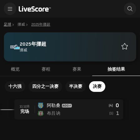
足球
挪威
2025年挪超
2025年挪超
挪威
收
藏
概览
赛程
赛果
抽签结果
十六强
四分之一决赛
半决赛
决赛
0
阿勒桑
(4)
11 12月
完场
1
布吕讷
(1)