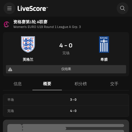
资格赛第1轮 A联赛
Women's EURO U19 Round 1 League A Grp. 3
4 - 0
完场
英格兰
希腊
仅结果
信息
概要
积分榜
交手
半场
3
-
0
完场
4
-
0