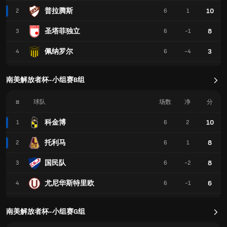
普拉腾斯
10
2
6
1
圣塔菲独立
8
3
6
-1
佩纳罗尔
3
4
6
-4
南美解放者杯-小组赛B组
#
球队
场数
净
分
科金博
10
1
6
2
托利马
8
2
6
1
国民队
8
3
6
-2
尤尼华斯特里欧
6
4
6
-1
南美解放者杯-小组赛G组