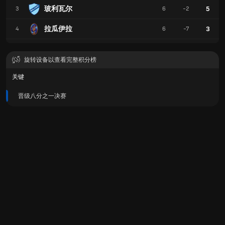
玻利瓦尔
5
3
6
-2
拉瓜伊拉
3
4
6
-7
旋转设备以查看完整积分榜
关键
晋级八分之一决赛