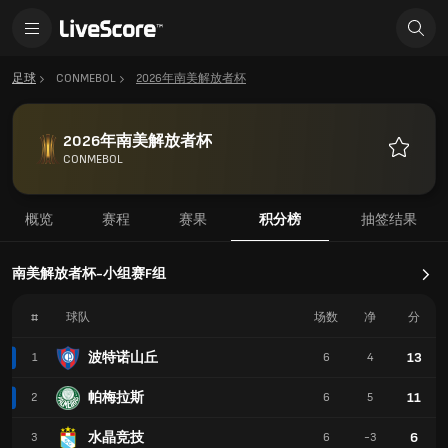
足球
CONMEBOL
2026年南美解放者杯
2026年南美解放者杯
CONMEBOL
收
藏
概览
赛程
赛果
积分榜
抽签结果
南美解放者杯-小组赛F组
#
球队
场数
净
分
波特诺山丘
13
1
6
4
帕梅拉斯
11
2
6
5
水晶竞技
6
3
6
-3