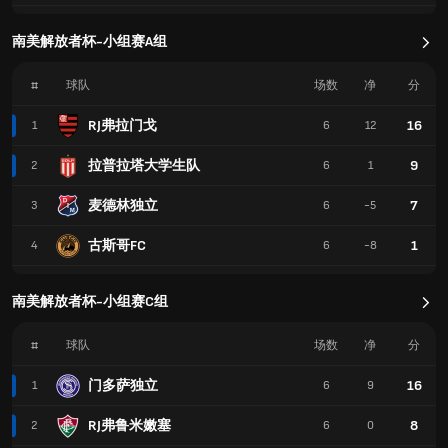
南美解放者杯-小组赛A组
#
球队
场数
净
分
RJ弗拉门戈
16
1
6
12
拉普拉塔大学生队
9
2
6
1
麦德林独立
7
3
6
-5
古斯哥FC
1
4
6
-8
南美解放者杯-小组赛C组
#
球队
场数
净
分
门多萨独立
16
1
6
9
RJ弗鲁米嫩塞
8
2
6
0