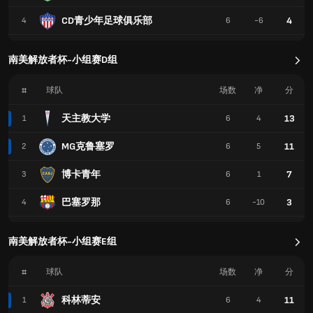
CD青少年足球俱乐部
4
4
6
-6
南美解放者杯-小组赛D组
#
球队
场数
净
分
天主教大学
13
1
6
4
MG克鲁塞罗
11
2
6
5
博卡青年
7
3
6
1
巴塞罗那
3
4
6
-10
南美解放者杯-小组赛E组
#
球队
场数
净
分
科林蒂安
11
1
6
4