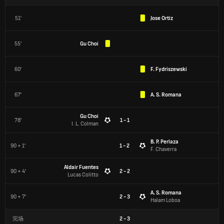
51'
Jose Ortiz
55'
Gu Choi
60'
F. Fydriszewski
67'
A. S. Romana
Gu Choi
78'
1 - 1
I. L. Colman
B. P. Perlaza
90 + 1'
1 - 2
F. Chaverra
Aldair Fuentes
90 + 4'
2 - 2
Lucas Colitto
A. S. Romana
90 + 7'
2 - 3
Halam Loboa
完场
2
-
3