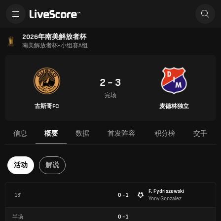
2026年南美解放者杯
南美解放者杯-小组赛A组
2 - 3
完场
古斯哥FC
麦德林独立
信息
概要
数据
首发阵容
积分榜
交手
活动
解说
F. Fydriszewski
13'
0 - 1
Yony Gonzalez
半场
0
-
1