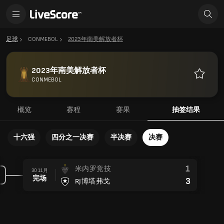
足球
CONMEBOL
2023年南美解放者杯
2023年南美解放者杯
CONMEBOL
收
藏
概览
赛程
赛果
抽签结果
十六强
四分之一决赛
半决赛
决赛
1
米内罗竞技
30 11月
完场
3
RJ博塔弗戈