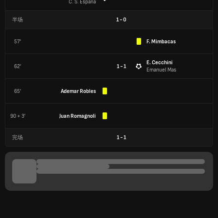
C. S. Espana
半场
1
-
0
57'
F. Mimbacas
E. Cecchini
62'
1 - 1
Emanuel Mas
65'
Ademar Robles
90 + 3'
Juan Romagnoli
完场
1
-
1