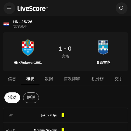
HNL 25/26
克罗地亚
1 - 0
完场
HNK Vukovar 1991
奥西吉克
信息
概要
数据
首发阵容
积分榜
交手
活动
解说
26'
Jakov Puljic
45 + 1'
Moreno Zivkovic