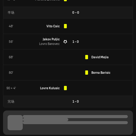
半场
0
-
0
48'
Vito Caic
Jakov Puljic
56'
1 - 0
Lovro Banovec
68'
David Mejia
80'
Borna Barisic
90 + 4'
Lovre Kulusic
完场
1
-
0