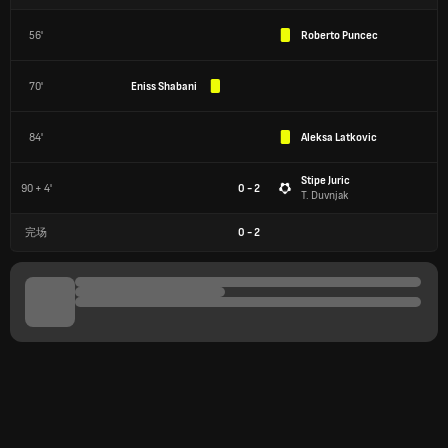
56'
Roberto Puncec
70'
Eniss Shabani
84'
Aleksa Latkovic
Stipe Juric
90 + 4'
0 - 2
T. Duvnjak
完场
0
-
2