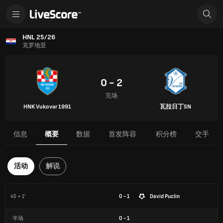
HNL 25/26
克罗地亚
0 - 2
完场
HNK Vukovar 1991
瓦拉日丁SN
信息
概要
数据
首发阵容
积分榜
交手
活动
解说
45 + 1'
0 - 1
David Puclin
半场
0
-
1