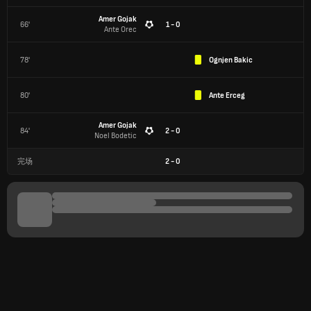
Amer Gojak
66'
1 - 0
Ante Orec
78'
Ognjen Bakic
80'
Ante Erceg
Amer Gojak
84'
2 - 0
Noel Bodetic
完场
2
-
0