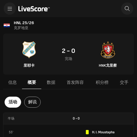
HNL 25/26
克罗地亚
2 - 0
完场
里耶卡
HNK戈里察
信息
概要
数据
首发阵容
积分榜
交手
活动
解说
半场
0
-
0
55'
H. I. Moustapha