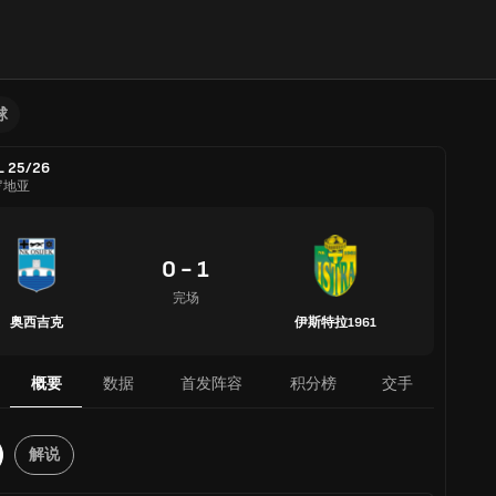
球
L 25/26
罗地亚
0 - 1
完场
奥西吉克
伊斯特拉1961
概要
数据
首发阵容
积分榜
交手
解说