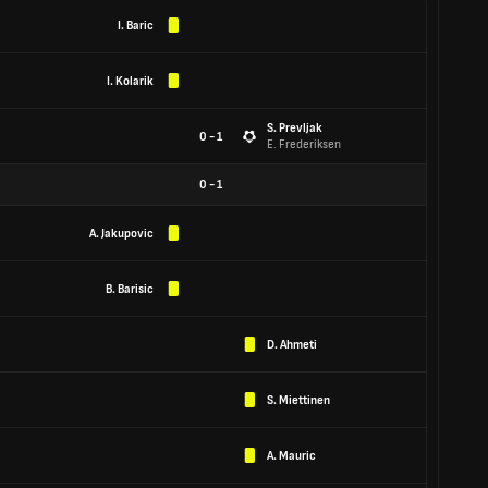
I. Baric
I. Kolarik
S. Prevljak
0 - 1
E. Frederiksen
0
-
1
A. Jakupovic
B. Barisic
D. Ahmeti
S. Miettinen
A. Mauric