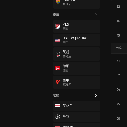
西班牙
12'
赛事
16'
MLS
美国
45'
USL League One
美国
半场
英超
英格兰
61'
德甲
德国
67'
西甲
西班牙
74'
地区
75'
英格兰
欧冠
88'