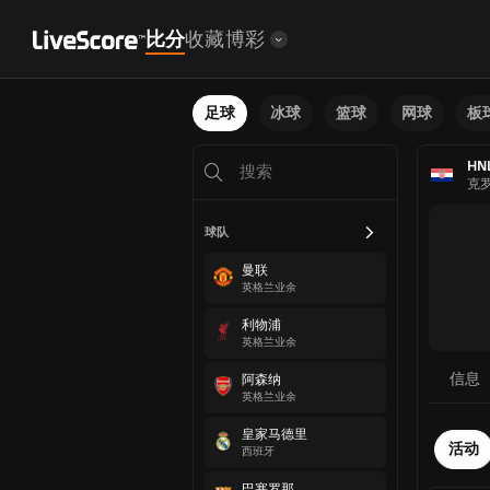
比分
收藏
博彩
足球
冰球
篮球
网球
板
HN
克
球队
曼联
英格兰业余
利物浦
英格兰业余
信息
阿森纳
英格兰业余
皇家马德里
活动
西班牙
巴塞罗那