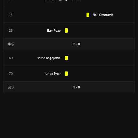
13'
Nail Omerović
28'
Iker Pozo
半场
2
-
0
60'
Bruno Bogojevic
70'
Jurica Prsir
完场
2
-
0