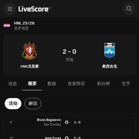
HNL 25/26
克罗地亚
2 - 0
完场
HNK戈里察
奥西吉克
信息
概要
数据
首发阵容
积分榜
交手
活动
解说
Bruno Bogojevic
5'
1 - 0
Zan Trontelj
12'
Ante Erceg
2 - 0