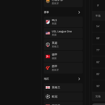
西班牙
9'
赛事
半场
MLS
美国
54'
USL League One
美国
68'
英超
英格兰
77'
德甲
德国
82'
西甲
西班牙
85'
地区
90'
英格兰
欧冠
完场