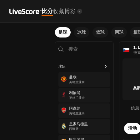
比分
收藏
博彩
足球
冰球
篮球
网球
板
1. 
捷
球队
曼联
英格兰业余
奥
利物浦
英格兰业余
信息
阿森纳
英格兰业余
皇家马德里
活动
西班牙
巴塞罗那