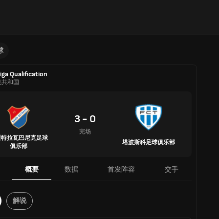
球
Liga Qualification
克共和国
3 - 0
完场
斯特拉瓦巴尼克足球
塔波斯科足球俱乐部
俱乐部
概要
数据
首发阵容
交手
解说