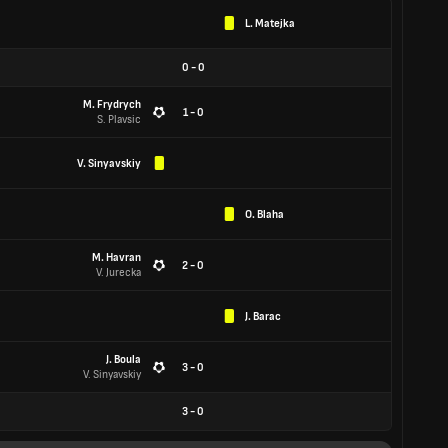
L. Matejka
0
-
0
M. Frydrych
1 - 0
S. Plavsic
V. Sinyavskiy
O. Blaha
M. Havran
2 - 0
V. Jurecka
J. Barac
J. Boula
3 - 0
V. Sinyavskiy
3
-
0