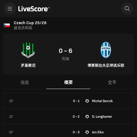
Czech Cup 25/26
捷克共和国
0 - 6
完场
罗基察尼
博莱斯拉夫足球俱乐部
信息
概要
交手
10'
0 - 1
Michal Sevcik
21'
0 - 2
D. Langhamer
32'
0 - 3
Jan Zika