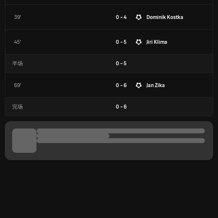
39'
0 - 4
Dominik Kostka
45'
0 - 5
Jiri Klima
半场
0
-
5
69'
0 - 6
Jan Zika
完场
0
-
6