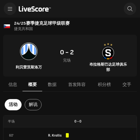
24/25赛季捷克足球甲级联赛
捷克共和国
0 - 2
完场
布拉格斯巴达足球俱乐
利贝雷茨斯洛万
部
信息
概要
数据
首发阵容
积分榜
交手
活动
解说
半场
0
-
0
60'
R. Krollis