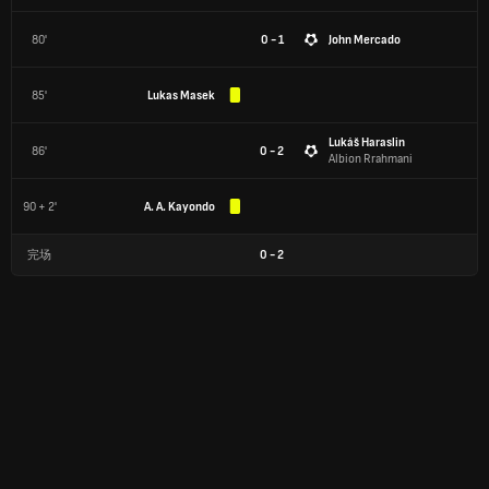
80'
0 - 1
John Mercado
85'
Lukas Masek
Lukáš Haraslin
86'
0 - 2
Albion Rrahmani
90 + 2'
A. A. Kayondo
完场
0
-
2