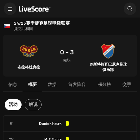
24/25赛季捷克足球甲级联赛
捷克共和国
0 - 3
完场
奥斯特拉瓦巴尼克足球
布拉格杜克拉
俱乐部
信息
概要
数据
首发阵容
积分榜
交手
活动
解说
6'
Dominik Hasek
25'
M. T. Traore