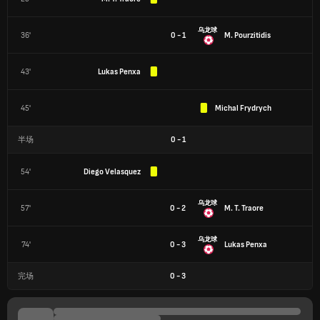
乌龙球
36'
0 - 1
M. Pourzitidis
43'
Lukas Penxa
45'
Michal Frydrych
半场
0
-
1
54'
Diego Velasquez
乌龙球
57'
0 - 2
M. T. Traore
乌龙球
74'
0 - 3
Lukas Penxa
完场
0
-
3