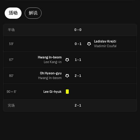
活动
解说
半场
0
-
0
Ladislav Krejčí
59'
0 - 1
Vladimír Coufal
Hwang In-beom
67'
1 - 1
Lee Kang-in
Oh Hyeon-gyu
80'
2 - 1
Hwang In-beom
90 + 6'
Lee Gi-hyuk
完场
2
-
1