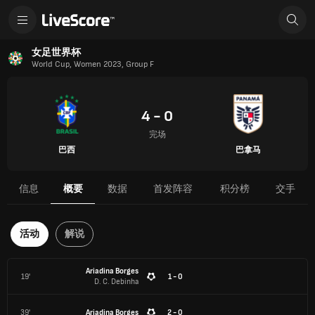
女足世界杯
World Cup, Women 2023, Group F
4 - 0
完场
巴西
巴拿马
信息
概要
数据
首发阵容
积分榜
交手
活动
解说
Ariadina Borges
19'
1 - 0
D. C. Debinha
39'
Ariadina Borges
2 - 0