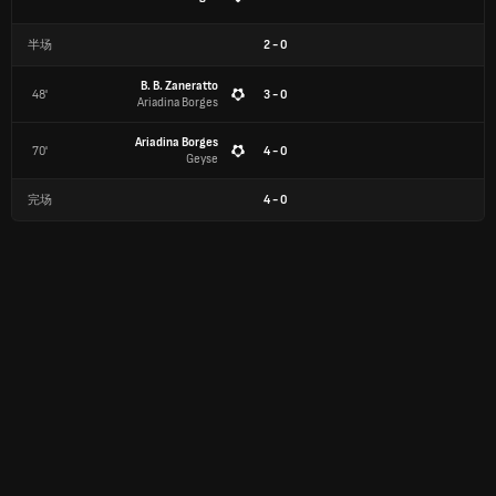
半场
2
-
0
B. B. Zaneratto
48'
3 - 0
Ariadina Borges
Ariadina Borges
70'
4 - 0
Geyse
完场
4
-
0