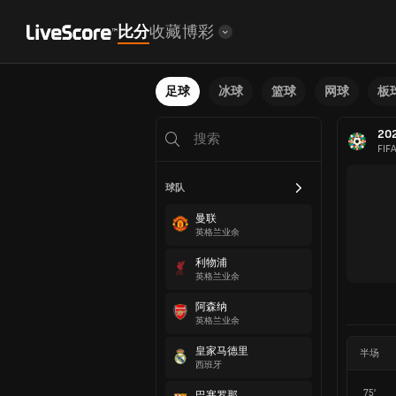
比分
收藏
博彩
足球
冰球
篮球
网球
板
2
FIF
球队
曼联
英格兰业余
利物浦
英格兰业余
阿森纳
英格兰业余
皇家马德里
半场
西班牙
75'
巴塞罗那