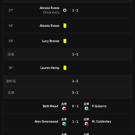
Alessia Russo
57'
1 - 1
Chloe Kelly
58'
Alessia Russo
59'
Lucy Bronze
完场
1
-
1
95'
Lauren Hemp
加时后
1
-
1
点球
3
-
1
点球
点球
Beth Mead
0 - 1
P. Guijarro
点球
点球
Alex Greenwood
1 - 1
M. Caldentey
点球
点球