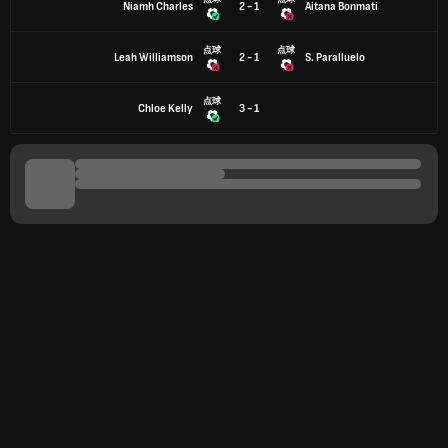
Niamh Charles
2 - 1
Aitana Bonmatí
点球
点球
Leah Williamson
2 - 1
S. Paralluelo
点球
Chloe Kelly
3 - 1