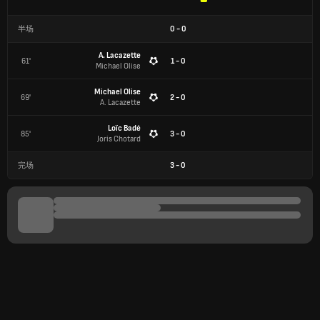
半场
0
-
0
A. Lacazette
61'
1 - 0
Michael Olise
Michael Olise
69'
2 - 0
A. Lacazette
Loïc Badé
85'
3 - 0
Joris Chotard
完场
3
-
0