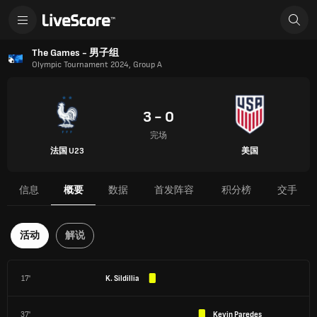
The Games - 男子组
Olympic Tournament 2024, Group A
3 - 0
完场
法国 U23
美国
信息
概要
数据
首发阵容
积分榜
交手
活动
解说
17'
K. Sildillia
37'
Kevin Paredes