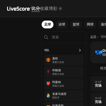
比分
收藏
博彩
足球
冰球
篮球
网球
板
足球
国
Qu
球队
国
曼联
英格兰业余
概
利物浦
英格兰业余
阿森纳
16 4月
完场
英格兰业余
皇家马德里
西班牙
16 4月
完场
巴塞罗那