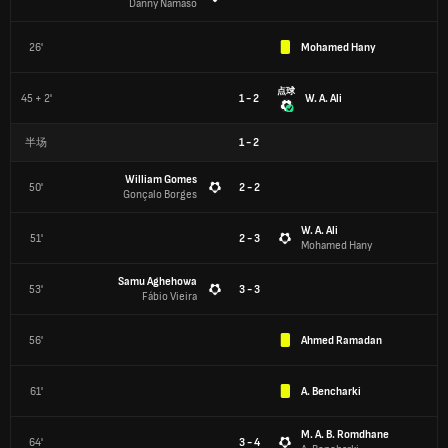
Danny Namaso
26'
Mohamed Hany
点球
45 + 2'
1 - 2
W. A. Ali
半场
1
-
2
William Gomes
50'
2 - 2
Gonçalo Borges
W. A. Ali
51'
2 - 3
Mohamed Hany
Samu Aghehowa
53'
3 - 3
Fábio Vieira
56'
Ahmed Ramadan
61'
A. Bencharki
M. A. B. Romdhane
64'
3 - 4