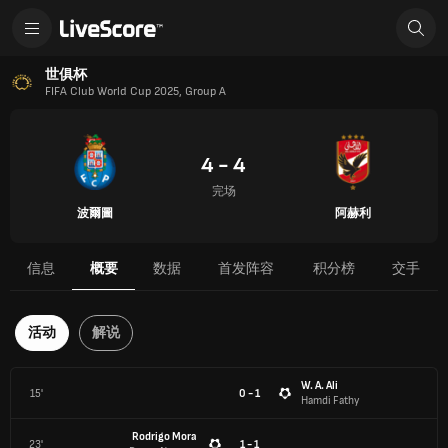
世俱杯
FIFA Club World Cup 2025, Group A
4 - 4
完场
波爾圖
阿赫利
信息
概要
数据
首发阵容
积分榜
交手
活动
解说
W. A. Ali
15'
0 - 1
Hamdi Fathy
Rodrigo Mora
23'
1 - 1