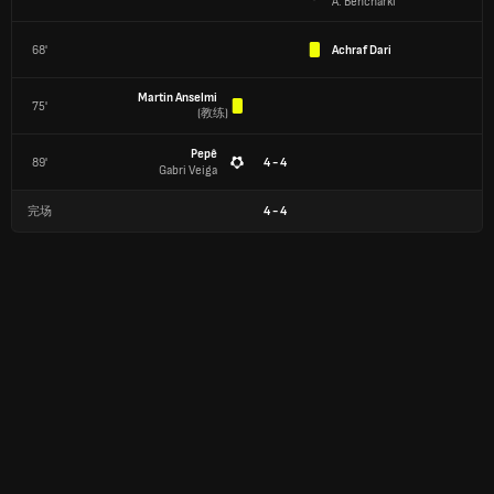
A. Bencharki
68'
Achraf Dari
Martin Anselmi
75'
(
教练
)
Pepê
89'
4 - 4
Gabri Veiga
完场
4
-
4