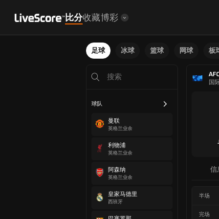
比分
收藏
博彩
足球
冰球
篮球
网球
板
AFC
国
球队
曼联
英格兰业余
利物浦
英格兰业余
信
阿森纳
英格兰业余
皇家马德里
半场
西班牙
完场
巴塞罗那