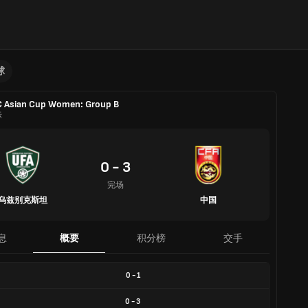
球
 Asian Cup Women: Group B
际
0 - 3
完场
乌兹别克斯坦
中国
息
概要
积分榜
交手
0
-
1
0
-
3