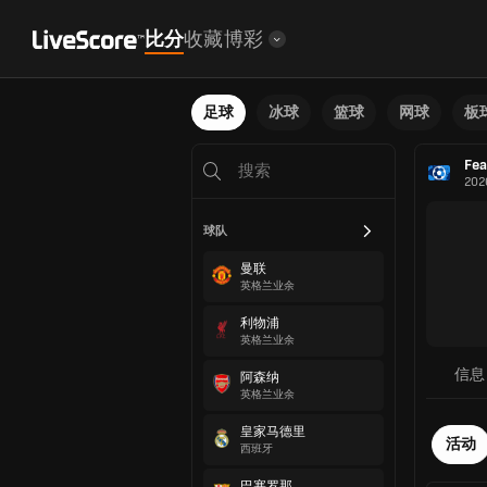
比分
收藏
博彩
足球
冰球
篮球
网球
板
Fea
202
球队
曼联
英格兰业余
利物浦
英格兰业余
信息
阿森纳
英格兰业余
皇家马德里
活动
西班牙
巴塞罗那