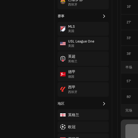
西班牙
16'
赛事
27'
MLS
美国
33'
USL League One
美国
38'
英超
英格兰
半场
德甲
德国
57'
西甲
西班牙
80'
地区
完场
英格兰
欧冠