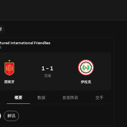
球
tured International Friendlies
6
1 - 1
完场
西班牙
伊拉克
概要
数据
首发阵容
交手
解说