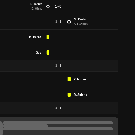
F. Torres
1 - 0
D. Olmo
M. Doski
1 - 1
A. Hashim
M. Bernal
Gavi
1
-
1
Z. Ismael
R. Sulaka
1
-
1