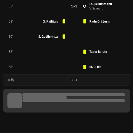
Louis Munteanu
55'
1 - 1
V. Screciu
59'
G. Kvilitaia
Radu Drăgușin
80'
S. Goglichidze
82'
Tudor Baluta
85'
M. C. Ilie
完场
1
-
1