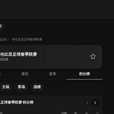
球
伦比亚
哥伦比亚足球春季联赛
哥伦比亚足球春季联赛
伦比亚
收
藏
览
赛程
赛果
积分榜
主场
客场
战绩
足球春季联赛 积分榜
队
场数
净
分
胜
平