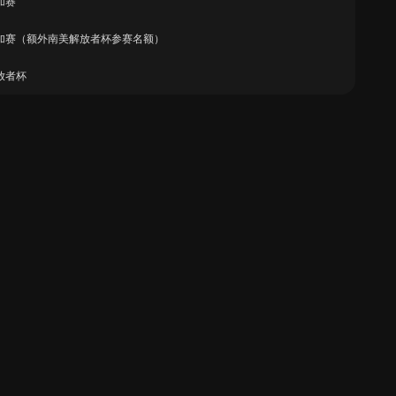
加赛
加赛（额外南美解放者杯参赛名额）
放者杯