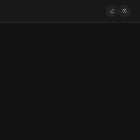
负
得分
失分