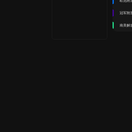
欧冠附
冠军附
南美解