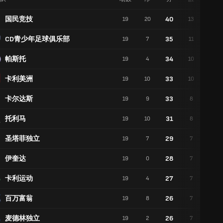
国民竞技
40
19
20
13
1
CD青少年足球俱乐部
35
19
7
11
2
帕斯托
34
19
4
10
4
卡利美洲
33
19
10
10
3
卡尔达斯
33
19
9
8
9
托利马
31
19
10
8
7
圣塔菲独立
29
19
7
7
8
伊奎达
28
19
0
7
7
卡利运动
27
19
4
7
6
百万富翁
26
19
8
7
5
麦德林独立
26
19
2
7
5