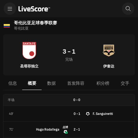
哥伦比亚足球春季联赛
哥伦比亚
3 - 1
完场
圣塔菲独立
伊奎达
信息
概要
数据
首发阵容
积分榜
交手
半场
0
-
0
49'
0 - 1
F. Sanguinetti
点球
71'
Hugo Rodallega
2 - 1