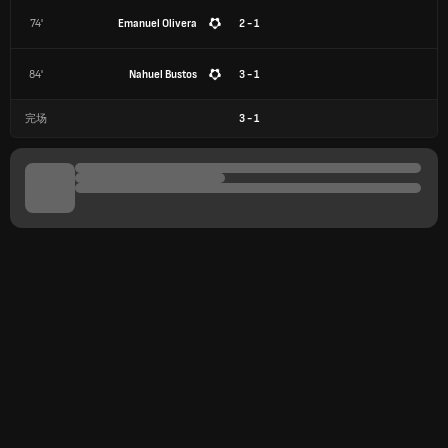
74'
Emanuel Olivera
2 - 1
84'
Nahuel Bustos
3 - 1
完场
3
-
1