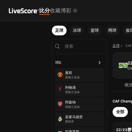
比分
收藏
博彩
足球
冰球
篮球
网球
板
足球
CAF
2
球队
CA
曼联
英格兰业余
概
利物浦
英格兰业余
CAF Champ
阿森纳
英格兰业余
全部
皇家马德里
西班牙
22/2
巴塞罗那