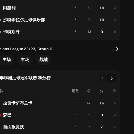
阿赫利
10
6
6
3
1
沙特希拉尔足球俱乐部
10
6
0
3
1
卡特斯朴
0
6
-13
0
0
ions League 22/23, Group C
主场
客场
战绩
3赛季非洲足球冠军联赛 积分榜
队
场数
净
分
胜
平
拉贾卡萨布兰卡
16
6
14
5
1
森巴
9
6
3
3
0
自由报竞技
7
6
-8
2
1