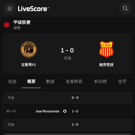
甲级联赛
秘鲁
1 - 0
完场
古斯哥FC
格劳竞技
信息
概要
数据
首发阵容
积分榜
交手
半场
0
-
0
90 + 6'
Jose Manzaneda
1 - 0
完场
1
-
0